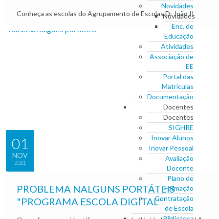
Novidades
Conheça as escolas do Agrupamento de Escolas D: João II
Novidades
Enc. de
Educação
Atividades
Associação de
EE
Portal das
Matrículas
Documentação
Docentes
Docentes
SIGHRE
Inovar Alunos
01
Inovar Pessoal
NOV
Avaliação
2021
Docente
Plano de
PROBLEMA NALGUNS PORTÁTEIS
Formação
Contratação
"PROGRAMA ESCOLA DIGITAL"
de Escola
Biblioteca