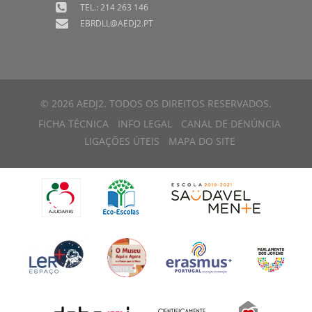
TEL.: 214 263 146
EBRDLL@AEDJ2.PT
© 2026 AEDJ2. TODOS OS DIREITOS RESERVADOS.
FICHA TÉCNICA
INFO LEGAL
CANAL DE DENÚNCIA
LIGAÇÕES ÚTEIS
MAPA DO SITE