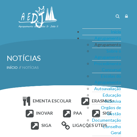
Início
Agrupamento
Agrupamento
Sobre o
NOTÍCIAS
Agrupamento
Procedimento
INÍCIO
//
NOTÍCIAS
Concursal
Escolas do
Agrupamento
Autoavaliação
Educação
EMENTA ESCOLAR
ERASMUS+
Inclusiva
Orgãos de
INOVAR
PAA
SIGE
Gestão
Documentação
SIGA
LIGAÇÕES ÚTEIS
Conselho
Geral