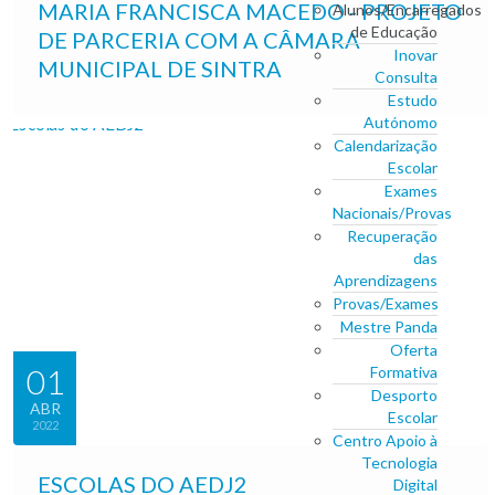
MARIA FRANCISCA MACEDO - PROJETO
Alunos/Encarregados
de Educação
DE PARCERIA COM A CÂMARA
Inovar
MUNICIPAL DE SINTRA
Consulta
Estudo
Autónomo
Calendarização
Escolar
Exames
Nacionais/Provas
Recuperação
das
Aprendizagens
Provas/Exames
Mestre Panda
Oferta
01
Formativa
Desporto
ABR
Escolar
2022
Centro Apoio à
Tecnologia
ESCOLAS DO AEDJ2
Digital