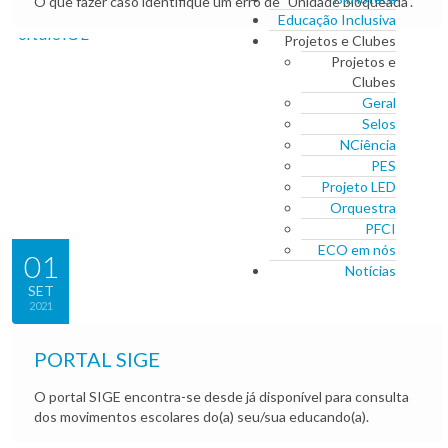
O que fazer caso identifique um erro de "Unidade bloqueada".
Educação Inclusiva
Projetos e Clubes
Projetos e
Clubes
Geral
Selos
NCiência
PES
Projeto LED
Orquestra
PFCI
ECO em nós
01
Notícias
SET
2021
PORTAL SIGE
O portal SIGE encontra-se desde já disponível para consulta
dos movimentos escolares do(a) seu/sua educando(a).