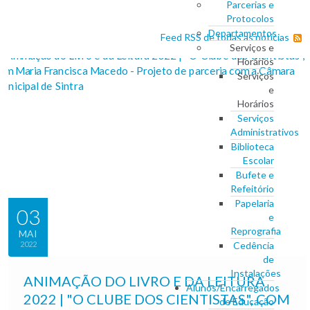
Parcerias e
Protocolos
Departamentos
Feed RSS de todas as notícias
Serviços e
Horários
Serviços
e
Horários
Serviços
Administrativos
Biblioteca
Escolar
Bufete e
Refeitório
Papelaria
03
e
Reprografia
MAI
2022
Cedência
de
Instalações
ANIMAÇÃO DO LIVRO E DA LEITURA
Alunos/Encarregados
2022 | "O CLUBE DOS CIENTISTAS", COM
de Educação