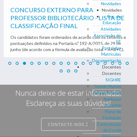
Novidades
CONCURSO EXTERNO PARA
Novidades
Enc. de
PROFESSOR BIBLIOTECÁRIO - LISTA DE
Educação
CLASSIFICAÇÃO FINAL
Atividades
Associação de
Os candidatos foram ordenados de acordo com os critérios e
EE
pontuações definidos na Portaria n.º 192-A/2015, de 29 de
Portal das
junho (de acordo com a fórmula de avaliação total = A+B+C).
Matrículas
Documentação
Docentes
Docentes
SIGHRE
Inovar Alunos
Nunca deixe de estar informado!
Inovar Pessoal
Avaliação
Esclareça as suas dúvidas!
Docente
Plano de
Formação
Contratação
CONTACTE-NOS
de Escola
Biblioteca