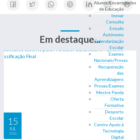
Alunos/Encarregados
de Educação
Inovar
Consulta
Estudo
Autónomo
Em destaque...
Calendarização
Escolar
Exames
Nacionais/Provas
Recuperação
das
Aprendizagens
Provas/Exames
Mestre Panda
Oferta
Formativa
Desporto
15
Escolar
Centro Apoio à
JUL
Tecnologia
2026
Digital