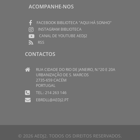
ACOMPANHE-NOS
FACEBOOK BIBLIOTECA "AQUI HÁ SONHO"
INSTAGRAM BIBLIOTECA
CANAL DE YOUTUBE AEDJ2
RSS
CONTACTOS
RUA CIDADE DO RIO DE JANEIRO, N.º20 E 20A
URBANIZAÇÃO DE S. MARCOS
2735-659 CACÉM
PORTUGAL
TEL.: 214 263 146
EBRDLL@AEDJ2.PT
© 2026 AEDJ2. TODOS OS DIREITOS RESERVADOS.