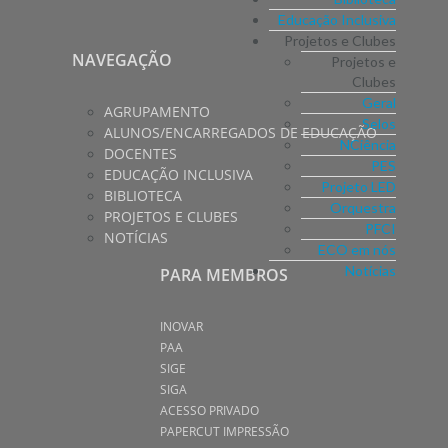
Educação Inclusiva
Projetos e Clubes
NAVEGAÇÃO
Projetos e
Clubes
Geral
AGRUPAMENTO
Selos
ALUNOS/ENCARREGADOS DE EDUCAÇÃO
NCiência
DOCENTES
PES
EDUCAÇÃO INCLUSIVA
Projeto LED
BIBLIOTECA
Orquestra
PROJETOS E CLUBES
PFCI
NOTÍCIAS
ECO em nós
Notícias
PARA MEMBROS
INOVAR
PAA
SIGE
SIGA
ACESSO PRIVADO
PAPERCUT IMPRESSÃO