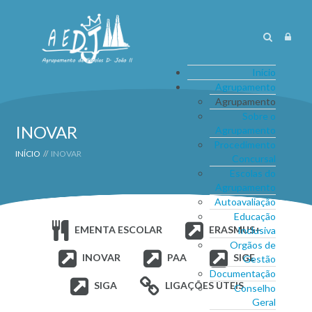
Início
Agrupamento
Agrupamento
Sobre o
INOVAR
Agrupamento
Procedimento
INÍCIO
//
INOVAR
Concursal
Escolas do
Agrupamento
Autoavaliação
Educação
EMENTA ESCOLAR
ERASMUS+
Inclusiva
Orgãos de
INOVAR
PAA
SIGE
Gestão
Documentação
SIGA
LIGAÇÕES ÚTEIS
Conselho
Geral