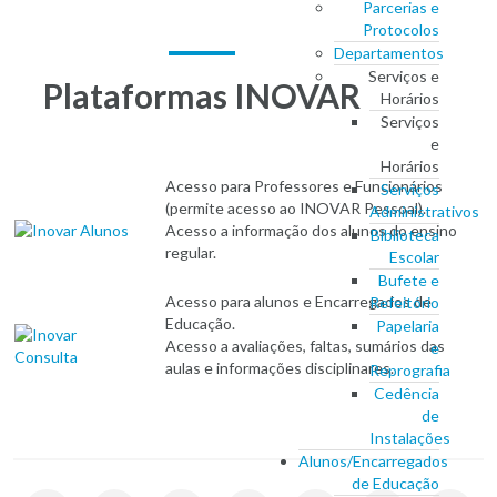
Parcerias e
Protocolos
Departamentos
Serviços e
Plataformas INOVAR
Horários
Serviços
e
Horários
Acesso para Professores e Funcionários
Serviços
(permite acesso ao INOVAR Pessoal).
Administrativos
Acesso a informação dos alunos do ensino
Biblioteca
regular.
Escolar
Bufete e
Acesso para alunos e Encarregados de
Refeitório
Educação.
Papelaria
Acesso a avaliações, faltas, sumários das
e
aulas e informações disciplinares.
Reprografia
Cedência
de
Instalações
Alunos/Encarregados
de Educação