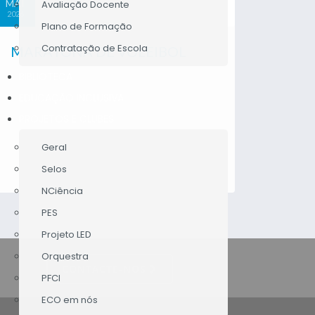
MAI
FEV
Avaliação Docente
2026
2026
Plano de Formação
Contratação de Escola
MARATONA DE VOLEIBOL
PRA
PRO
BIBLIOTECA
SEC
EDUCAÇÃO INCLUSIVA
Agrupa
PROJETOS E CLUBES
Geral
Selos
NCiência
PES
Projeto LED
Orquestra
CONTACTE-NOS
PFCI
ECO em nós