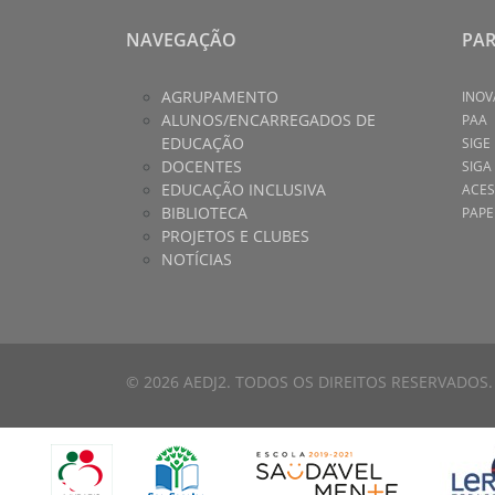
NAVEGAÇÃO
PA
AGRUPAMENTO
INOV
ALUNOS/ENCARREGADOS DE
PAA
EDUCAÇÃO
SIGE
DOCENTES
SIGA
EDUCAÇÃO INCLUSIVA
ACES
BIBLIOTECA
PAPE
PROJETOS E CLUBES
NOTÍCIAS
© 2026 AEDJ2. TODOS OS DIREITOS RESERVADOS.