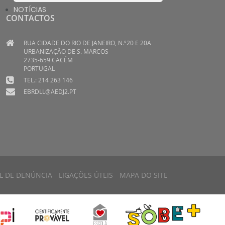
NOTÍCIAS
CONTACTOS
RUA CIDADE DO RIO DE JANEIRO, N.º20 E 20A
URBANIZAÇÃO DE S. MARCOS
2735-659 CACÉM
PORTUGAL
TEL.: 214 263 146
EBRDLL@AEDJ2.PT
L DE DENÚNCIA
LIGAÇÕES ÚTEIS
MAPA DO SITE